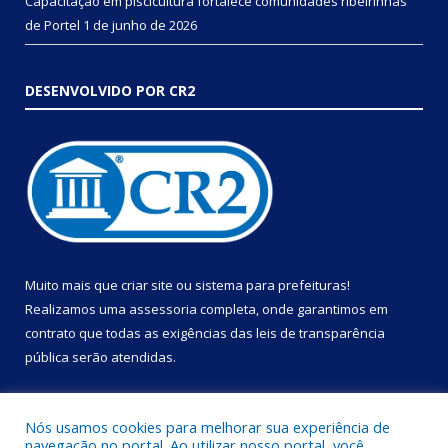
Capacitação em piscicultura fortalece comunidades ribeirinhas
de Portel
1 de junho de 2026
DESENVOLVIDO POR CR2
Muito mais que
criar site
ou
sistema para prefeituras
!
Realizamos uma
assessoria
completa, onde garantimos em
contrato que todas as exigências das
leis de transparência
pública
serão atendidas.
Conheça o
PNTP
e o
Radar da Transparência Pública
Nós usamos cookies para melhorar sua experiência de
navegação no portal. Ao utilizar nosso portal, você