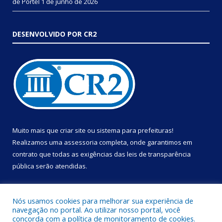
de Portel
1 de junho de 2026
DESENVOLVIDO POR CR2
Muito mais que
criar site
ou
sistema para prefeituras
!
Realizamos uma
assessoria
completa, onde garantimos em
contrato que todas as exigências das
leis de transparência
pública
serão atendidas.
Conheça o
PNTP
e o
Radar da Transparência Pública
Nós usamos cookies para melhorar sua experiência de
navegação no portal. Ao utilizar nosso portal, você
concorda com a política de monitoramento de cookies.