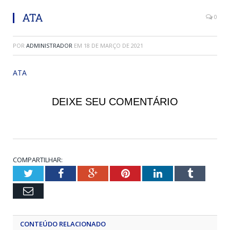
ATA
0
POR
ADMINISTRADOR
EM
18 DE MARÇO DE 2021
ATA
DEIXE SEU COMENTÁRIO
COMPARTILHAR:
Twitter
Facebook
Google+
Pinterest
LinkedIn
Tumblr
Email
CONTEÚDO RELACIONADO