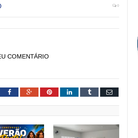
O
0
EU COMENTÁRIO
tter
Facebook
Google+
Pinterest
LinkedIn
Tumblr
Email