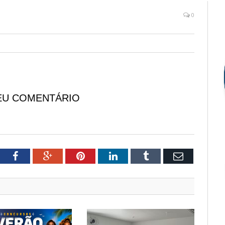
0
EU COMENTÁRIO
tter
Facebook
Google+
Pinterest
LinkedIn
Tumblr
Email