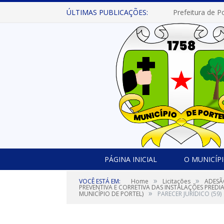
ÚLTIMAS PUBLICAÇÕES:
PÁGINA INICIAL
O MUNICÍP
»
»
VOCÊ ESTÁ EM:
Home
Licitações
ADESÃ
PREVENTIVA E CORRETIVA DAS INSTALAÇÕES PREDI
»
MUNICÍPIO DE PORTEL)
PARECER JURÍDICO (59)