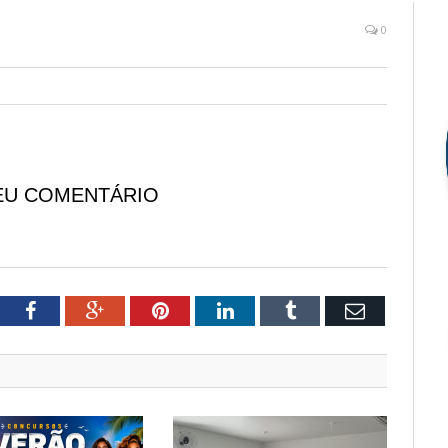
0
EU COMENTÁRIO
tter
Facebook
Google+
Pinterest
LinkedIn
Tumblr
Email