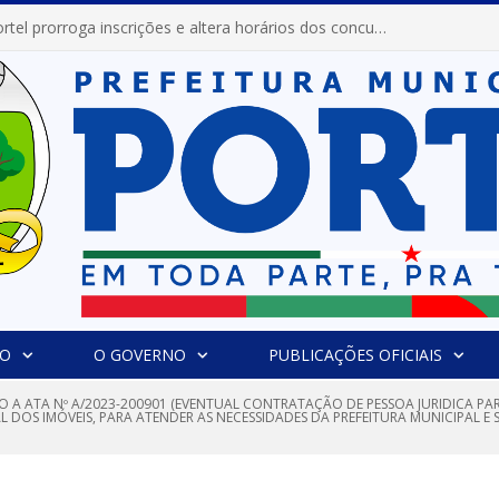
Prefeitura de Portel prorroga inscrições e altera horários dos concursos “Musa” e “Miss Mix Verão 2026”
IO
O GOVERNO
PUBLICAÇÕES OFICIAIS
O A ATA Nº A/2023-200901 (EVENTUAL CONTRATAÇÃO DE PESSOA JURIDICA P
AL DOS IMÓVEIS, PARA ATENDER AS NECESSIDADES DA PREFEITURA MUNICIPAL 