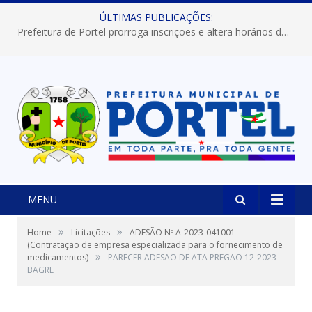
ÚLTIMAS PUBLICAÇÕES:
Prefeitura de Portel prorroga inscrições e altera horários dos concursos “Musa” e “Miss Mix Verão 2026”
MENU
»
»
Home
Licitações
ADESÃO Nº A-2023-041001
(Contratação de empresa especializada para o fornecimento de
»
medicamentos)
PARECER ADESAO DE ATA PREGAO 12-2023
BAGRE