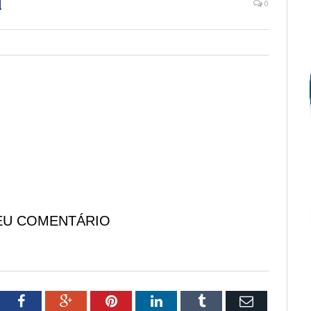
l
0
EU COMENTÁRIO
tter
Facebook
Google+
Pinterest
LinkedIn
Tumblr
Email