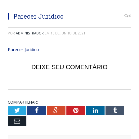
Parecer Jurídico
0
POR
ADMINISTRADOR
EM
15 DE JUNHO DE 2021
Parecer Jurídico
DEIXE SEU COMENTÁRIO
COMPARTILHAR:
Twitter
Facebook
Google+
Pinterest
LinkedIn
Tumblr
Email