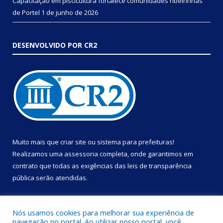
Capacitação em piscicultura fortalece comunidades ribeirinhas
de Portel
1 de junho de 2026
DESENVOLVIDO POR CR2
Muito mais que
criar site
ou
sistema para prefeituras
!
Realizamos uma
assessoria
completa, onde garantimos em
contrato que todas as exigências das
leis de transparência
pública
serão atendidas.
Conheça o
PNTP
e o
Radar da Transparência Pública
Nós usamos cookies para melhorar sua experiência de
navegação no portal. Ao utilizar nosso portal, você