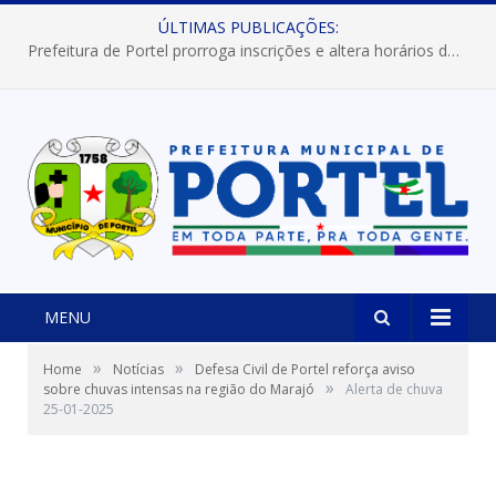
ÚLTIMAS PUBLICAÇÕES:
Prefeitura de Portel prorroga inscrições e altera horários dos concursos “Musa” e “Miss Mix Verão 2026”
MENU
»
»
Home
Notícias
Defesa Civil de Portel reforça aviso
»
sobre chuvas intensas na região do Marajó
Alerta de chuva
25-01-2025
Reprodução