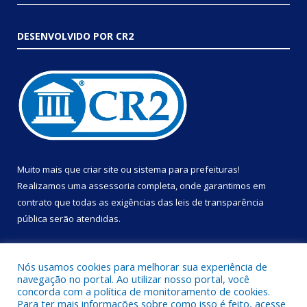
DESENVOLVIDO POR CR2
Muito mais que
criar site
ou
sistema para prefeituras
!
Realizamos uma
assessoria
completa, onde garantimos em
contrato que todas as exigências das
leis de transparência
pública
serão atendidas.
Conheça o
PNTP
e o
Radar da Transparência Pública
Nós usamos cookies para melhorar sua experiência de
navegação no portal. Ao utilizar nosso portal, você
concorda com a política de monitoramento de cookies.
Para ter mais informações sobre como isso é feito, acesse