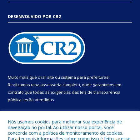
DESENVOLVIDO POR CR2
Muito mais que
criar site
ou
sistema para prefeituras
!
Realizamos uma
assessoria
completa, onde garantimos em
contrato que todas as exigências das
leis de transparência
pública
serão atendidas.
Conheça o
PNTP
e o
Radar da Transparência Pública
Nós usamos cookies para melhorar sua experiência de
navegação no portal. Ao utilizar nosso portal, você
concorda com a política de monitoramento de cookies.
Para ter mais informações sobre como isso é feito, acesse