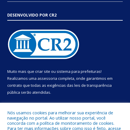
DESENVOLVIDO POR CR2
Muito mais que
criar site
ou
sistema para prefeituras
!
Realizamos uma
assessoria
completa, onde garantimos em
contrato que todas as exigências das
leis de transparência
pública
serão atendidas.
Conheça o
PNTP
e o
Radar da Transparência Pública
Nós usamos cookies para melhorar sua experiência de
navegação no portal. Ao utilizar nosso portal, você
concorda com a política de monitoramento de cookies.
Para ter mais informações sobre como isso é feito, acesse