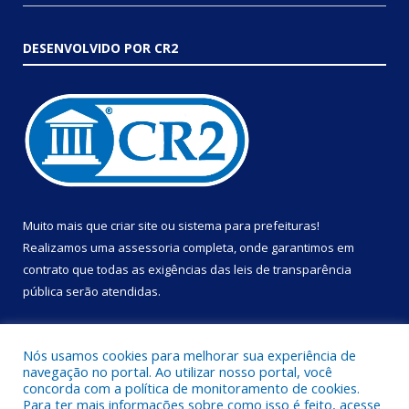
DESENVOLVIDO POR CR2
Muito mais que
criar site
ou
sistema para prefeituras
!
Realizamos uma
assessoria
completa, onde garantimos em
contrato que todas as exigências das
leis de transparência
pública
serão atendidas.
Conheça o
PNTP
e o
Radar da Transparência Pública
Nós usamos cookies para melhorar sua experiência de
navegação no portal. Ao utilizar nosso portal, você
concorda com a política de monitoramento de cookies.
Para ter mais informações sobre como isso é feito, acesse