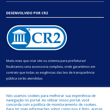
DESENVOLVIDO POR CR2
Muito mais que
criar site
ou
sistema para prefeituras
!
Realizamos uma
assessoria
completa, onde garantimos em
contrato que todas as exigências das
leis de transparência
pública
serão atendidas.
Conheça o
PNTP
e o
Radar da Transparência Pública
Nós usamos cookies para melhorar sua experiência de
navegação no portal. Ao utilizar nosso portal, você
concorda com a política de monitoramento de cookies.
Para ter mais informações sobre como isso é feito, acesse