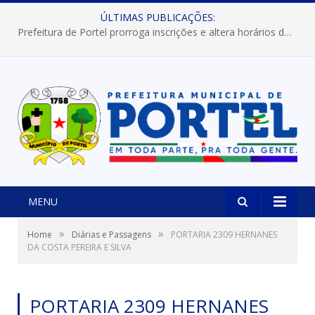
ÚLTIMAS PUBLICAÇÕES:
Prefeitura de Portel prorroga inscrições e altera horários dos concursos “Musa” e “Miss Mix Verão 2026”
MENU
»
»
Home
Diárias e Passagens
PORTARIA 2309 HERNANES
DA COSTA PEREIRA E SILVA
PORTARIA 2309 HERNANES