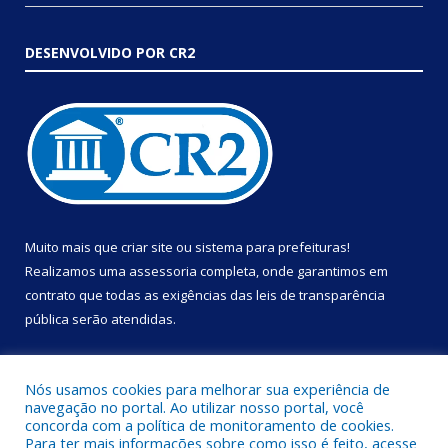
DESENVOLVIDO POR CR2
Muito mais que
criar site
ou
sistema para prefeituras
!
Realizamos uma
assessoria
completa, onde garantimos em
contrato que todas as exigências das
leis de transparência
pública
serão atendidas.
Conheça o
PNTP
e o
Radar da Transparência Pública
Nós usamos cookies para melhorar sua experiência de
navegação no portal. Ao utilizar nosso portal, você
concorda com a política de monitoramento de cookies.
Para ter mais informações sobre como isso é feito, acesse