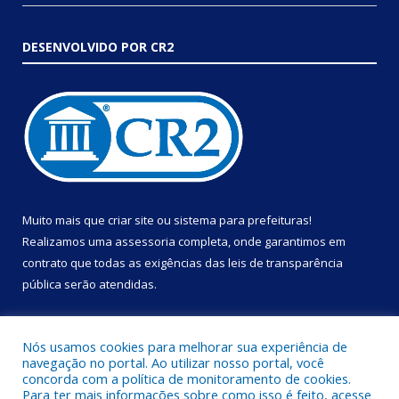
DESENVOLVIDO POR CR2
Muito mais que
criar site
ou
sistema para prefeituras
!
Realizamos uma
assessoria
completa, onde garantimos em
contrato que todas as exigências das
leis de transparência
pública
serão atendidas.
Conheça o
PNTP
e o
Radar da Transparência Pública
Nós usamos cookies para melhorar sua experiência de
navegação no portal. Ao utilizar nosso portal, você
concorda com a política de monitoramento de cookies.
Para ter mais informações sobre como isso é feito, acesse