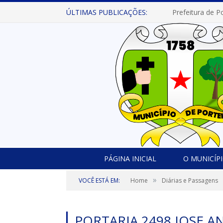
ÚLTIMAS PUBLICAÇÕES:
PÁGINA INICIAL
O MUNICÍP
»
VOCÊ ESTÁ EM:
Home
Diárias e Passagens
PORTARIA 2498 JOSE A