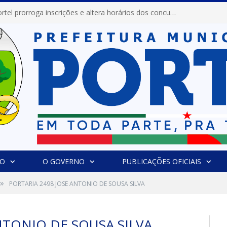
Prefeitura de Portel prorroga inscrições e altera horários dos concursos “Musa” e “Miss Mix Verão 2026”
IO
O GOVERNO
PUBLICAÇÕES OFICIAIS
»
PORTARIA 2498 JOSE ANTONIO DE SOUSA SILVA
NTONIO DE SOUSA SILVA