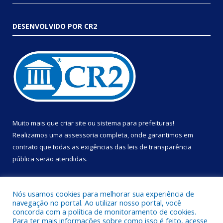
DESENVOLVIDO POR CR2
Muito mais que
criar site
ou
sistema para prefeituras
!
Realizamos uma
assessoria
completa, onde garantimos em
contrato que todas as exigências das
leis de transparência
pública
serão atendidas.
Conheça o
PNTP
e o
Radar da Transparência Pública
Nós usamos cookies para melhorar sua experiência de
navegação no portal. Ao utilizar nosso portal, você
concorda com a política de monitoramento de cookies.
Para ter mais informações sobre como isso é feito, acesse