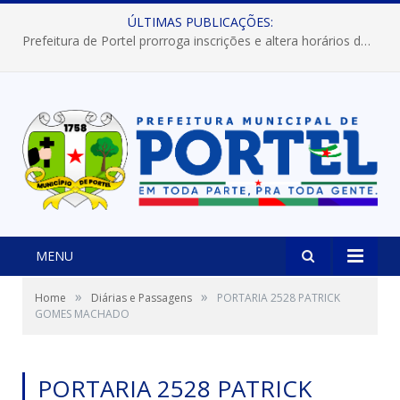
ÚLTIMAS PUBLICAÇÕES:
Prefeitura de Portel prorroga inscrições e altera horários dos concursos “Musa” e “Miss Mix Verão 2026”
MENU
»
»
Home
Diárias e Passagens
PORTARIA 2528 PATRICK
GOMES MACHADO
PORTARIA 2528 PATRICK