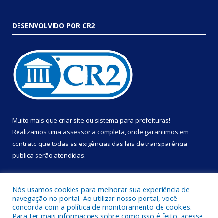
DESENVOLVIDO POR CR2
Muito mais que
criar site
ou
sistema para prefeituras
!
Realizamos uma
assessoria
completa, onde garantimos em
contrato que todas as exigências das
leis de transparência
pública
serão atendidas.
Conheça o
PNTP
e o
Radar da Transparência Pública
Nós usamos cookies para melhorar sua experiência de
navegação no portal. Ao utilizar nosso portal, você
concorda com a política de monitoramento de cookies.
Para ter mais informações sobre como isso é feito, acesse