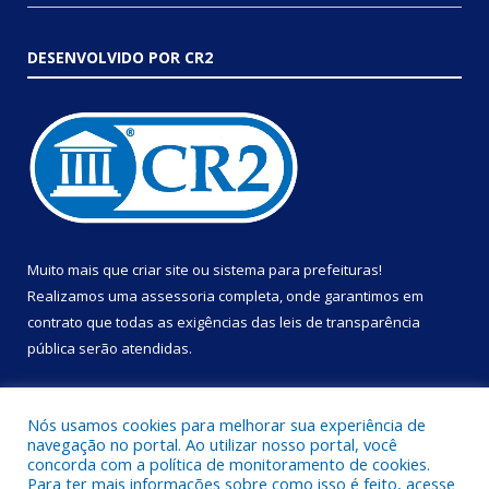
DESENVOLVIDO POR CR2
Muito mais que
criar site
ou
sistema para prefeituras
!
Realizamos uma
assessoria
completa, onde garantimos em
contrato que todas as exigências das
leis de transparência
pública
serão atendidas.
Conheça o
PNTP
e o
Radar da Transparência Pública
Nós usamos cookies para melhorar sua experiência de
navegação no portal. Ao utilizar nosso portal, você
concorda com a política de monitoramento de cookies.
Para ter mais informações sobre como isso é feito, acesse