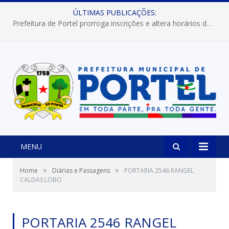
ÚLTIMAS PUBLICAÇÕES:
Prefeitura de Portel prorroga inscrições e altera horários dos concursos “Musa” e “Miss Mix Verão 2026”
MENU
»
»
Home
Diárias e Passagens
PORTARIA 2546 RANGEL
CALDAS LOBO
PORTARIA 2546 RANGEL