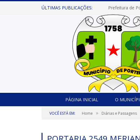
ÚLTIMAS PUBLICAÇÕES:
PÁGINA INICIAL
O MUNICÍP
»
VOCÊ ESTÁ EM:
Home
Diárias e Passagens
PORTARIA 2549 MERIA