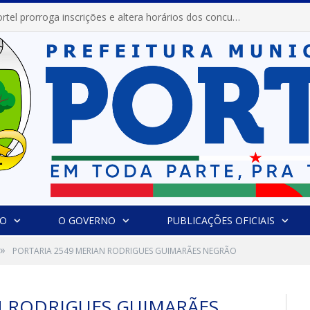
Prefeitura de Portel prorroga inscrições e altera horários dos concursos “Musa” e “Miss Mix Verão 2026”
IO
O GOVERNO
PUBLICAÇÕES OFICIAIS
»
PORTARIA 2549 MERIAN RODRIGUES GUIMARÃES NEGRÃO
N RODRIGUES GUIMARÃES