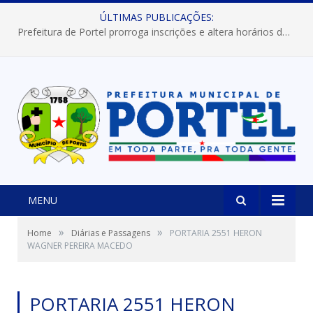
ÚLTIMAS PUBLICAÇÕES:
Prefeitura de Portel prorroga inscrições e altera horários dos concursos “Musa” e “Miss Mix Verão 2026”
MENU
»
»
Home
Diárias e Passagens
PORTARIA 2551 HERON
WAGNER PEREIRA MACEDO
PORTARIA 2551 HERON