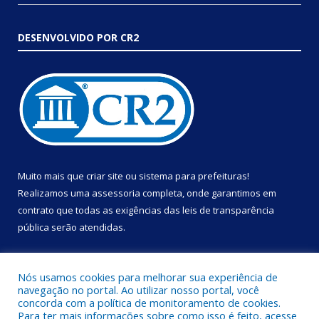
DESENVOLVIDO POR CR2
Muito mais que
criar site
ou
sistema para prefeituras
!
Realizamos uma
assessoria
completa, onde garantimos em
contrato que todas as exigências das
leis de transparência
pública
serão atendidas.
Conheça o
PNTP
e o
Radar da Transparência Pública
Nós usamos cookies para melhorar sua experiência de
navegação no portal. Ao utilizar nosso portal, você
concorda com a política de monitoramento de cookies.
Para ter mais informações sobre como isso é feito, acesse