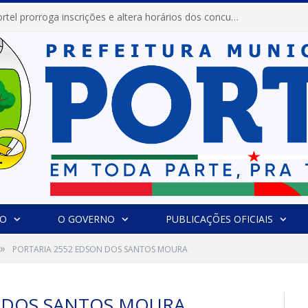
Prefeitura de Portel prorroga inscrições e altera horários dos concursos “Musa” e “Miss Mix Verão 2026”
IO
O GOVERNO
PUBLICAÇÕES OFICIAIS
»
PORTARIA 2552 EDSON DOS SANTOS MOURA
N DOS SANTOS MOURA