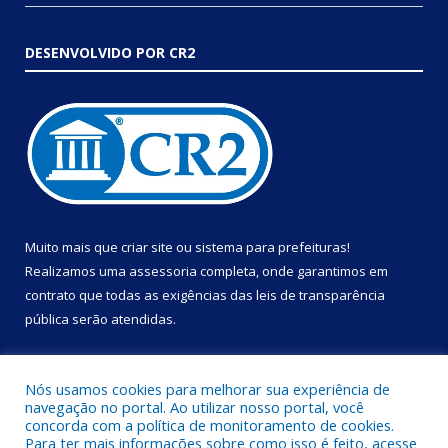
DESENVOLVIDO POR CR2
Muito mais que
criar site
ou
sistema para prefeituras
!
Realizamos uma
assessoria
completa, onde garantimos em
contrato que todas as exigências das
leis de transparência
pública
serão atendidas.
Conheça o
PNTP
e o
Radar da Transparência Pública
Nós usamos cookies para melhorar sua experiência de
navegação no portal. Ao utilizar nosso portal, você
concorda com a política de monitoramento de cookies.
Para ter mais informações sobre como isso é feito, acesse