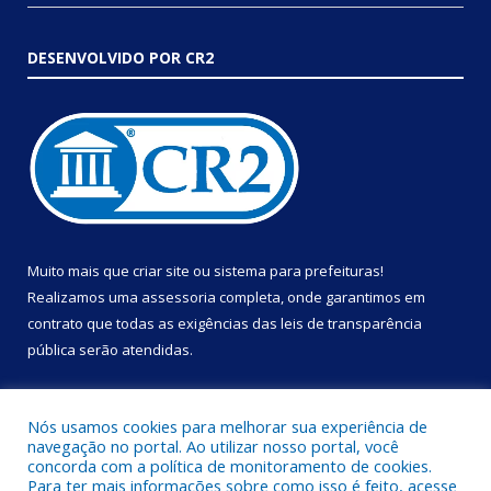
DESENVOLVIDO POR CR2
Muito mais que
criar site
ou
sistema para prefeituras
!
Realizamos uma
assessoria
completa, onde garantimos em
contrato que todas as exigências das
leis de transparência
pública
serão atendidas.
Conheça o
PNTP
e o
Radar da Transparência Pública
Nós usamos cookies para melhorar sua experiência de
navegação no portal. Ao utilizar nosso portal, você
concorda com a política de monitoramento de cookies.
Para ter mais informações sobre como isso é feito, acesse