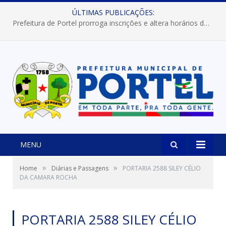
ÚLTIMAS PUBLICAÇÕES:
Prefeitura de Portel prorroga inscrições e altera horários dos concursos “Musa” e “Miss Mix Verão 2026”
MENU
»
»
Home
Diárias e Passagens
PORTARIA 2588 SILEY CÉLIO
DA CAMARA ROCHA
PORTARIA 2588 SILEY CÉLIO