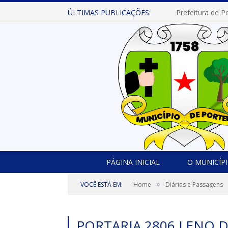
ÚLTIMAS PUBLICAÇÕES:
PÁGINA INICIAL
O MUNICÍP
»
VOCÊ ESTÁ EM:
Home
Diárias e Passagens
PORTARIA 2806 LENO 