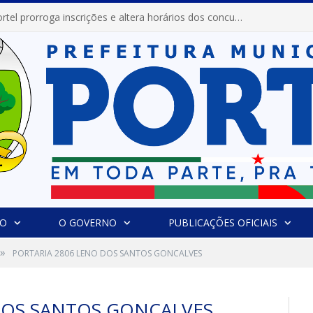
Prefeitura de Portel prorroga inscrições e altera horários dos concursos “Musa” e “Miss Mix Verão 2026”
IO
O GOVERNO
PUBLICAÇÕES OFICIAIS
»
PORTARIA 2806 LENO DOS SANTOS GONCALVES
DOS SANTOS GONCALVES