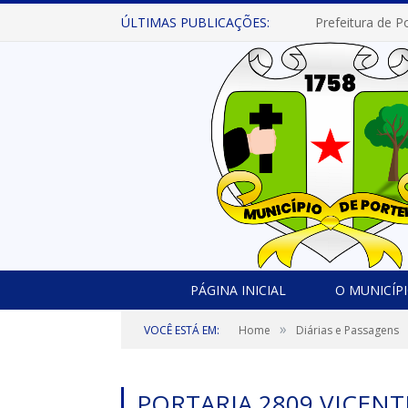
ÚLTIMAS PUBLICAÇÕES:
PÁGINA INICIAL
O MUNICÍP
»
VOCÊ ESTÁ EM:
Home
Diárias e Passagens
PORTARIA 2809 VICENT