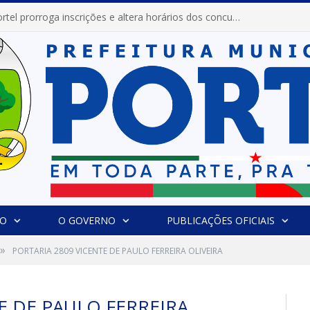
Prefeitura de Portel prorroga inscrições e altera horários dos concursos “Musa” e “Miss Mix Verão 2026”
IO
O GOVERNO
PUBLICAÇÕES OFICIAIS
»
PORTARIA 2809 VICENTE DE PAULO FERREIRA OLIVEIRA
E DE PAULO FERREIRA