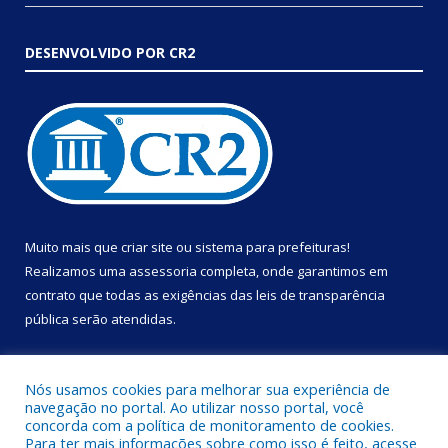
DESENVOLVIDO POR CR2
Muito mais que
criar site
ou
sistema para prefeituras
!
Realizamos uma
assessoria
completa, onde garantimos em
contrato que todas as exigências das
leis de transparência
pública
serão atendidas.
Conheça o
PNTP
e o
Radar da Transparência Pública
Nós usamos cookies para melhorar sua experiência de
navegação no portal. Ao utilizar nosso portal, você
concorda com a política de monitoramento de cookies.
Para ter mais informações sobre como isso é feito, acesse