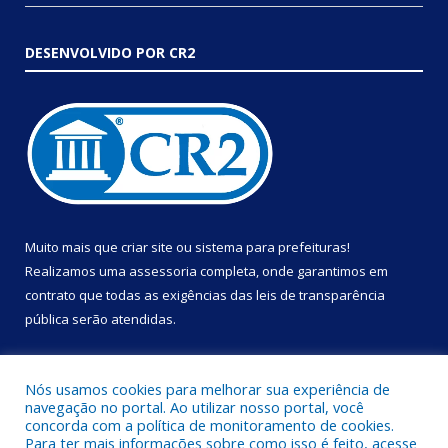
DESENVOLVIDO POR CR2
Muito mais que
criar site
ou
sistema para prefeituras
!
Realizamos uma
assessoria
completa, onde garantimos em
contrato que todas as exigências das
leis de transparência
pública
serão atendidas.
Conheça o
PNTP
e o
Radar da Transparência Pública
Nós usamos cookies para melhorar sua experiência de
navegação no portal. Ao utilizar nosso portal, você
concorda com a política de monitoramento de cookies.
Para ter mais informações sobre como isso é feito, acesse