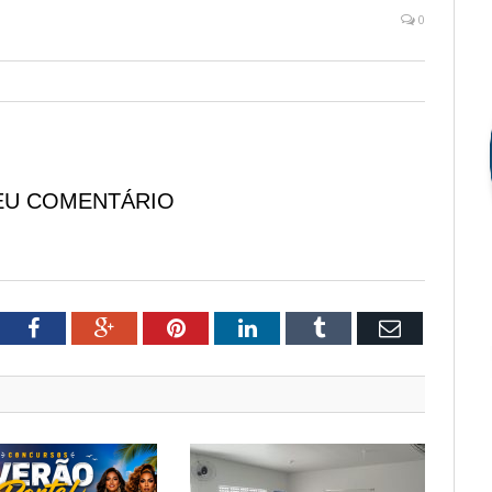
0
EU COMENTÁRIO
tter
Facebook
Google+
Pinterest
LinkedIn
Tumblr
Email