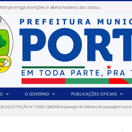
Prefeitura de Portel prorroga inscrições e altera horários dos concursos “Musa” e “Miss Mix Verão 2026”
IO
O GOVERNO
PUBLICAÇÕES OFICIAIS
SA DE LICITAÇÃO Nº 7/2021-080209 (Aquisição de bilhetes de passagem nos tre