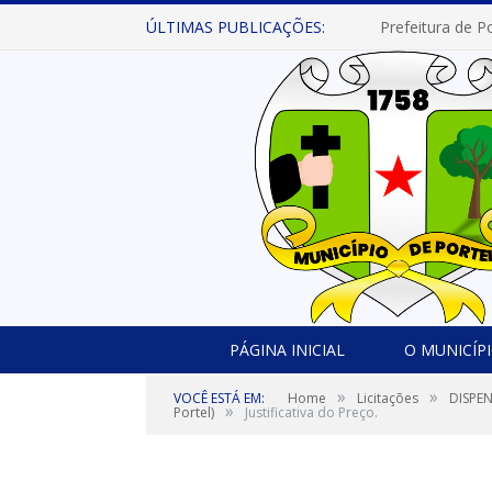
ÚLTIMAS PUBLICAÇÕES:
PÁGINA INICIAL
O MUNICÍP
»
»
VOCÊ ESTÁ EM:
Home
Licitações
DISPEN
»
Portel)
Justificativa do Preço.