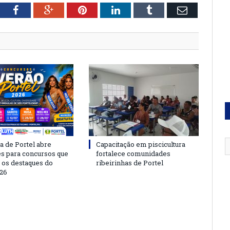
tter
Facebook
Google+
Pinterest
LinkedIn
Tumblr
Email
a de Portel abre
Capacitação em piscicultura
es para concursos que
fortalece comunidades
 os destaques do
ribeirinhas de Portel
26