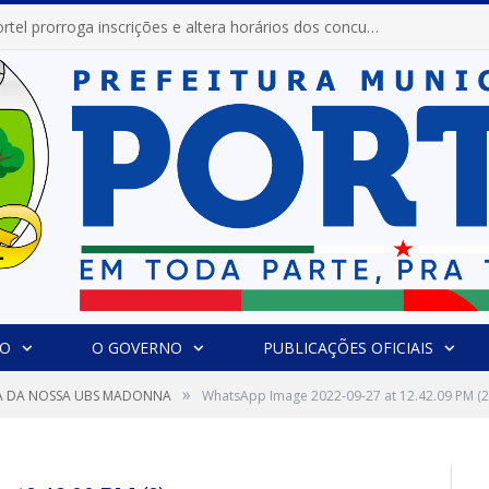
Prefeitura de Portel prorroga inscrições e altera horários dos concursos “Musa” e “Miss Mix Verão 2026”
IO
O GOVERNO
PUBLICAÇÕES OFICIAIS
»
A DA NOSSA UBS MADONNA
WhatsApp Image 2022-09-27 at 12.42.09 PM (2