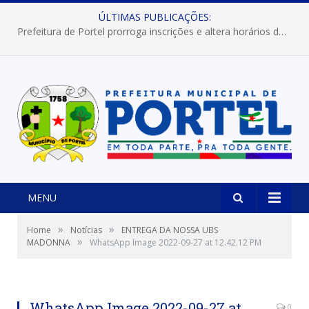
ÚLTIMAS PUBLICAÇÕES:
Prefeitura de Portel prorroga inscrições e altera horários dos concursos “Musa” e “Miss Mix Verão 2026”
MENU
»
»
Home
Notícias
ENTREGA DA NOSSA UBS
»
MADONNA
WhatsApp Image 2022-09-27 at 12.42.12 PM
WhatsApp Image 2022-09-27 at
0