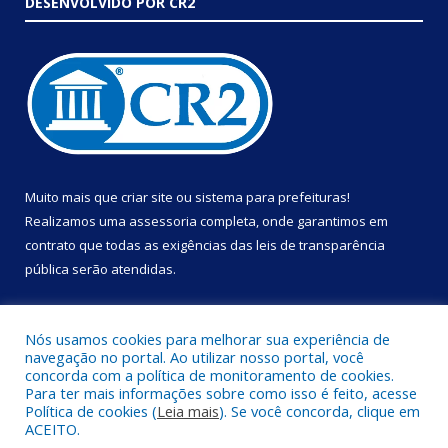
DESENVOLVIDO POR CR2
Muito mais que
criar site
ou
sistema para prefeituras
!
Realizamos uma
assessoria
completa, onde garantimos em
contrato que todas as exigências das
leis de transparência
pública
serão atendidas.
Conheça o
PNTP
e o
Radar da Transparência Pública
Nós usamos cookies para melhorar sua experiência de
navegação no portal. Ao utilizar nosso portal, você
concorda com a política de monitoramento de cookies.
Para ter mais informações sobre como isso é feito, acesse
Política de cookies (
Leia mais
). Se você concorda, clique em
Todos os direitos reservados a Prefeitura Municipal de Portel.
ACEITO.