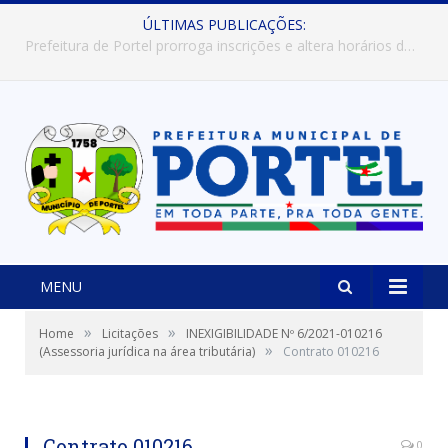
ÚLTIMAS PUBLICAÇÕES:
Prefeitura de Portel abre inscrições para concursos que elegerão os destaques do Verão 2026
MENU
»
»
Home
Licitações
INEXIGIBILIDADE Nº 6/2021-010216
»
(Assessoria jurídica na área tributária)
Contrato 010216
Contrato 010216
0