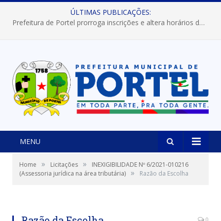
ÚLTIMAS PUBLICAÇÕES:
Prefeitura de Portel prorroga inscrições e altera horários dos concursos “Musa” e “Miss Mix Verão 2026”
MENU
»
»
Home
Licitações
INEXIGIBILIDADE Nº 6/2021-010216
»
(Assessoria jurídica na área tributária)
Razão da Escolha
Razão da Escolha
0