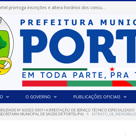
Prefeitura de Portel prorroga inscrições e altera horários dos concursos “Musa” e “Miss Mix Verão 2026”
IO
O GOVERNO
PUBLICAÇÕES OFICIAIS
GIBILIDADE Nº 6/2022-030114 (PRESTAÇÃO DE SERVIÇO TÉCNICO ESPECIALIZA
»
ECRETARIA MUNICIPAL DE SAÚDE DE PORTEL/PA)
EXTRATO_DE_INEXIGIBILI