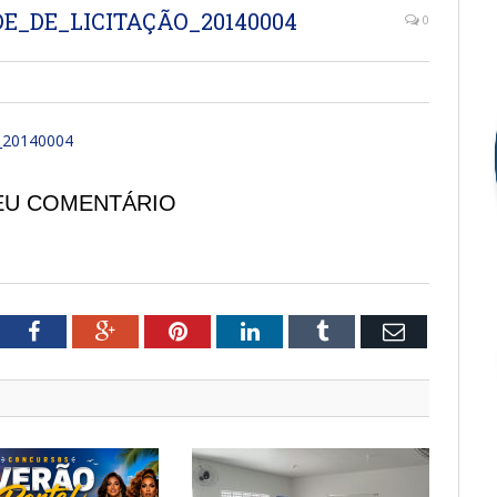
E_DE_LICITAÇÃO_20140004
0
_20140004
EU COMENTÁRIO
tter
Facebook
Google+
Pinterest
LinkedIn
Tumblr
Email