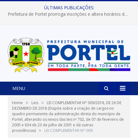
ÚLTIMAS PUBLICAÇÕES:
Prefeitura de Portel prorroga inscrições e altera horários dos concursos “Musa” e “Miss Mix Verão 2026”
MENU
»
»
Home
Leis
LEI COMPLEMENTAR N° 009/2018, DE 26 DE
DEZEMBRO DE 2018 (Dispõe sobre a criação de cargos no
quadro permanente da administração direta do município de
Portel, alterando os nexos das leis nº 702, de 07 de fevereiro de
2005 e 634 de 23 de julho de 2001 e dá outras
»
providências)
LEI-COMPLEMENTAR-N°-009