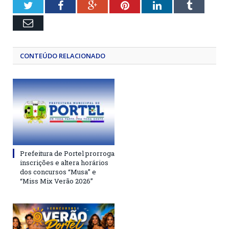
Twitter
Facebook
Google+
Pinterest
LinkedIn
Tumblr
Email
CONTEÚDO RELACIONADO
Prefeitura de Portel prorroga
inscrições e altera horários
dos concursos “Musa” e
“Miss Mix Verão 2026”