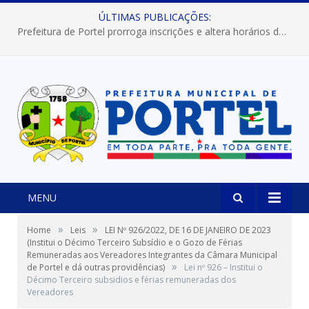
ÚLTIMAS PUBLICAÇÕES:
Prefeitura de Portel prorroga inscrições e altera horários dos concursos “Musa” e “Miss Mix Verão 2026”
MENU
»
»
Home
Leis
LEI Nº 926/2022, DE 16 DE JANEIRO DE 2023
(Institui o Décimo Terceiro Subsídio e o Gozo de Férias
Remuneradas aos Vereadores Integrantes da Câmara Municipal
»
de Portel e dá outras providências)
Lei nº 926 – Institui o
Décimo Terceiro subsidios e férias remuneradas dos
Vereadores