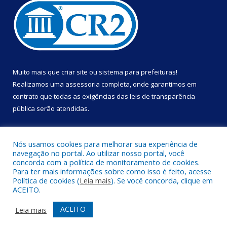
Muito mais que
criar site
ou
sistema para prefeituras
!
Realizamos uma
assessoria
completa, onde garantimos em
contrato que todas as exigências das
leis de transparência
pública
serão atendidas.
Conheça o
PNTP
e o
Radar da Transparência Pública
Nós usamos cookies para melhorar sua experiência de
navegação no portal. Ao utilizar nosso portal, você
concorda com a política de monitoramento de cookies.
Para ter mais informações sobre como isso é feito, acesse
Política de cookies (
Leia mais
). Se você concorda, clique em
Todos os direitos reservados a Prefeitura Municipal de Portel.
ACEITO.
Mapa do Site
Acessar Área Administrativa
ACEITO
Leia mais
Acessar Webmail