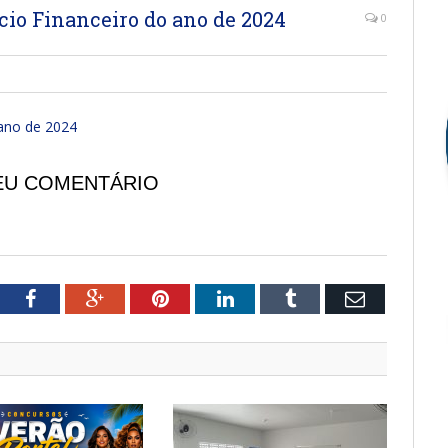
cio Financeiro do ano de 2024
0
 ano de 2024
EU COMENTÁRIO
tter
Facebook
Google+
Pinterest
LinkedIn
Tumblr
Email