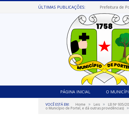
ÚLTIMAS PUBLICAÇÕES:
PÁGINA INICIAL
O MUNICÍP
»
»
VOCÊ ESTÁ EM:
Home
Leis
LEI Nº 935/2
»
o Município de Portel, e dá outras providências)