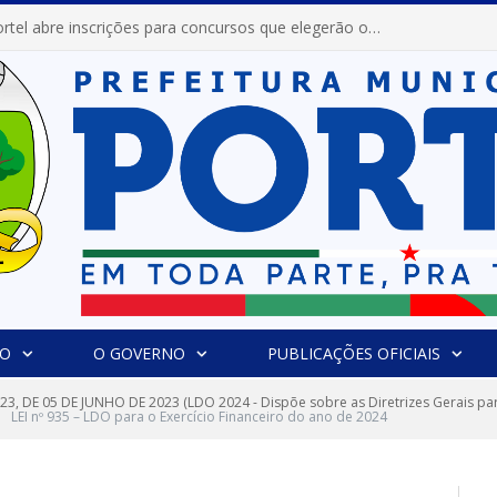
Prefeitura de Portel abre inscrições para concursos que elegerão os destaques do Verão 2026
IO
O GOVERNO
PUBLICAÇÕES OFICIAIS
023, DE 05 DE JUNHO DE 2023 (LDO 2024 - Dispõe sobre as Diretrizes Gerais pa
LEI nº 935 – LDO para o Exercício Financeiro do ano de 2024