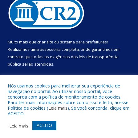
Muito mais que
criar site
ou
sistema para prefeituras
!
Realizamos uma
assessoria
completa, onde garantimos em
contrato que todas as exigências das
leis de transparência
pública
serão atendidas.
Conheça o
PNTP
e o
Radar da Transparência Pública
Nós usamos cookies para melhorar sua experiência de
navegação no portal. Ao utilizar nosso portal, você
concorda com a política de monitoramento de cookies.
Para ter mais informações sobre como isso é feito, acesse
Política de cookies (
Leia mais
). Se você concorda, clique em
Todos os direitos reservados a Prefeitura Municipal de Portel.
ACEITO.
Mapa do Site
Acessar Área Administrativa
ACEITO
Leia mais
Acessar Webmail