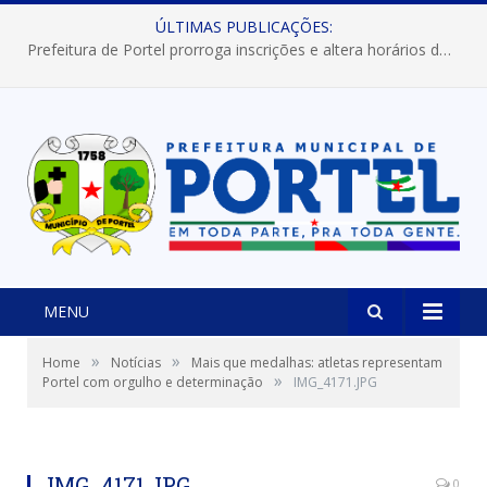
ÚLTIMAS PUBLICAÇÕES:
Prefeitura de Portel prorroga inscrições e altera horários dos concursos “Musa” e “Miss Mix Verão 2026”
MENU
»
»
Home
Notícias
Mais que medalhas: atletas representam
»
Portel com orgulho e determinação
IMG_4171.JPG
Charlem Sarges
IMG_4171.JPG
0