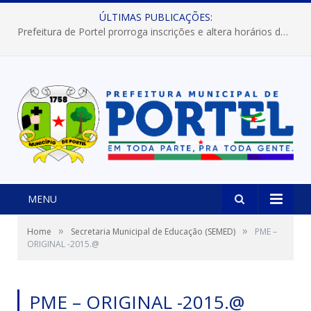
ÚLTIMAS PUBLICAÇÕES:
Prefeitura de Portel prorroga inscrições e altera horários dos concursos “Musa” e “Miss Mix Verão 2026”
MENU
»
»
Home
Secretaria Municipal de Educação (SEMED)
PME –
ORIGINAL -2015.@
PME – ORIGINAL -2015.@