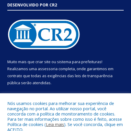
DESENVOLVIDO POR CR2
Muito mais que
criar site
ou
sistema para prefeituras
!
Realizamos uma
assessoria
completa, onde garantimos em
contrato que todas as exigências das
leis de transparência
pública
serão atendidas.
Conheça o
PNTP
e o
Radar da Transparência Pública
Nós usamos cookies para melhorar sua experiência de
navegação no portal. Ao utilizar nosso portal, você
concorda com a política de monitoramento de cookies.
Para ter mais informações sobre como isso é feito, acesse
Política de cookies (
Leia mais
). Se você concorda, clique em
Todos os direitos reservados a Prefeitura Municipal de Portel.
ACEITO.