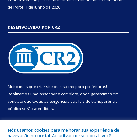
de Portel
1 de junho de 2026
DESENVOLVIDO POR CR2
Muito mais que
criar site
ou
sistema para prefeituras
!
Realizamos uma
assessoria
completa, onde garantimos em
contrato que todas as exigências das
leis de transparência
pública
serão atendidas.
Conheça o
PNTP
e o
Radar da Transparência Pública
Nós usamos cookies para melhorar sua experiência de
navegação no portal. Ao utilizar nosso portal, você