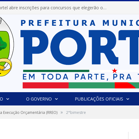
Prefeitura de Portel abre inscrições para concursos que elegerão os destaques do Verão 2026
IO
O GOVERNO
PUBLICAÇÕES OFICIAIS
»
da Execução Orçamentária (RREO)
2°bimestre