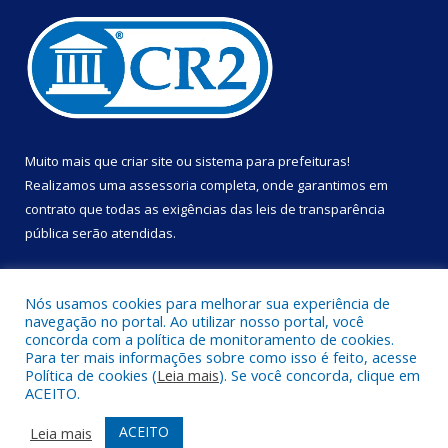
Muito mais que
criar site
ou
sistema para prefeituras
!
Realizamos uma
assessoria
completa, onde garantimos em
contrato que todas as exigências das
leis de transparência
pública
serão atendidas.
Conheça o
PNTP
e o
Radar da Transparência Pública
Nós usamos cookies para melhorar sua experiência de
navegação no portal. Ao utilizar nosso portal, você
concorda com a política de monitoramento de cookies.
Para ter mais informações sobre como isso é feito, acesse
Política de cookies (
Leia mais
). Se você concorda, clique em
Todos os direitos reservados a Prefeitura Municipal de Portel.
ACEITO.
Mapa do Site
Acessar Área Administrativa
ACEITO
Leia mais