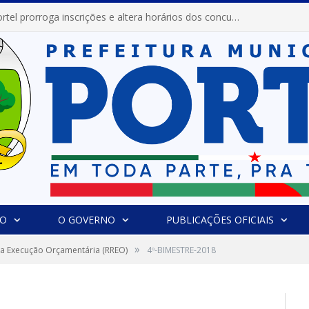
Prefeitura de Portel prorroga inscrições e altera horários dos concursos “Musa” e “Miss Mix Verão 2026”
IO
O GOVERNO
PUBLICAÇÕES OFICIAIS
»
da Execução Orçamentária (RREO)
4º-BIMESTRE-2018