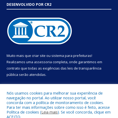
DESENVOLVIDO POR CR2
Muito mais que
criar site
ou
sistema para prefeituras
!
Realizamos uma
assessoria
completa, onde garantimos em
contrato que todas as exigências das
leis de transparência
pública
serão atendidas.
Conheça o
PNTP
e o
Radar da Transparência Pública
Nós usamos cookies para melhorar sua experiência de
navegação no portal. Ao utilizar nosso portal, você
concorda com a política de monitoramento de cookies.
Para ter mais informações sobre como isso é feito, acesse
Política de cookies (
Leia mais
). Se você concorda, clique em
Todos os direitos reservados a Prefeitura Municipal de Portel.
ACEITO.