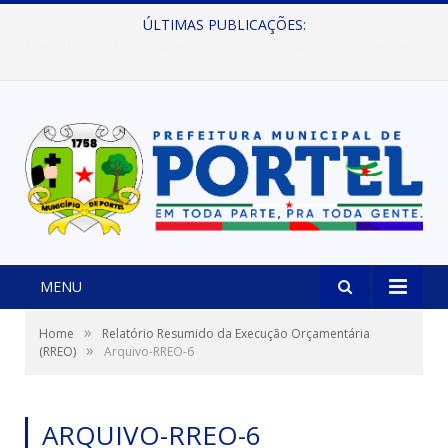
ÚLTIMAS PUBLICAÇÕES:
Prefeitura de Portel abre inscrições para concursos que elegerão os destaques do Verão 2026
MENU
»
Home
Relatório Resumido da Execução Orçamentária
»
(RREO)
Arquivo-RREO-6
ARQUIVO-RREO-6