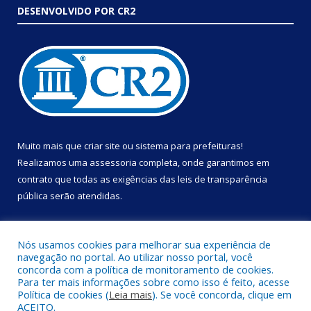
DESENVOLVIDO POR CR2
Muito mais que
criar site
ou
sistema para prefeituras
!
Realizamos uma
assessoria
completa, onde garantimos em
contrato que todas as exigências das
leis de transparência
pública
serão atendidas.
Conheça o
PNTP
e o
Radar da Transparência Pública
Nós usamos cookies para melhorar sua experiência de
navegação no portal. Ao utilizar nosso portal, você
concorda com a política de monitoramento de cookies.
Para ter mais informações sobre como isso é feito, acesse
Política de cookies (
Leia mais
). Se você concorda, clique em
Todos os direitos reservados a Prefeitura Municipal de Portel.
ACEITO.