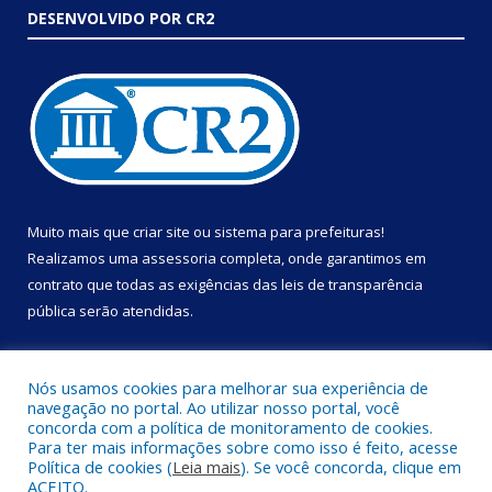
DESENVOLVIDO POR CR2
Muito mais que
criar site
ou
sistema para prefeituras
!
Realizamos uma
assessoria
completa, onde garantimos em
contrato que todas as exigências das
leis de transparência
pública
serão atendidas.
Conheça o
PNTP
e o
Radar da Transparência Pública
Nós usamos cookies para melhorar sua experiência de
navegação no portal. Ao utilizar nosso portal, você
concorda com a política de monitoramento de cookies.
Para ter mais informações sobre como isso é feito, acesse
Política de cookies (
Leia mais
). Se você concorda, clique em
Todos os direitos reservados a Prefeitura Municipal de Portel.
ACEITO.