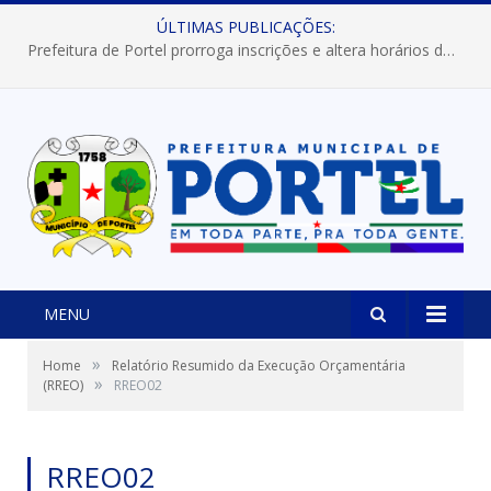
ÚLTIMAS PUBLICAÇÕES:
Prefeitura de Portel prorroga inscrições e altera horários dos concursos “Musa” e “Miss Mix Verão 2026”
MENU
»
Home
Relatório Resumido da Execução Orçamentária
»
(RREO)
RREO02
RREO02