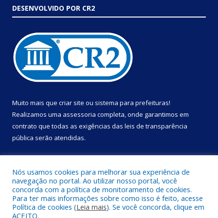
DESENVOLVIDO POR CR2
Muito mais que
criar site
ou
sistema para prefeituras
!
Realizamos uma
assessoria
completa, onde garantimos em
contrato que todas as exigências das
leis de transparência
pública
serão atendidas.
Conheça o
PNTP
e o
Radar da Transparência Pública
Nós usamos cookies para melhorar sua experiência de
navegação no portal. Ao utilizar nosso portal, você
concorda com a política de monitoramento de cookies.
Para ter mais informações sobre como isso é feito, acesse
Política de cookies (
Leia mais
). Se você concorda, clique em
Todos os direitos reservados a Prefeitura Municipal de Portel.
ACEITO.