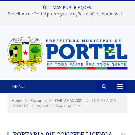
ÚLTIMAS PUBLICAÇÕES:
Prefeitura de Portel prorroga inscrições e altera horários dos concursos “Musa” e “Miss Mix Verão 2026”
MENU
»
»
»
Home
Portarias
PORTARIAS 2021
PORTARIA 015
CONCEDE LICENÇA 20210624_13421719
PORTARIA 015 CONCEDE LICENÇA
0