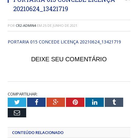
20210624_13421719
POR
CR2-ADMIN4
EM
25 DE JUNHO DE 2021
PORTARIA 015 CONCEDE LICENÇA 20210624_13421719
DEIXE SEU COMENTÁRIO
COMPARTILHAR:
Twitter
Facebook
Google+
Pinterest
LinkedIn
Tumblr
Email
CONTEÚDO RELACIONADO